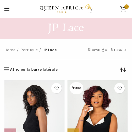
0
JP Lace
Showing all 6 results
Home
Perruque
JP Lace
Afficher la barre latérale
ÉPUISÉ