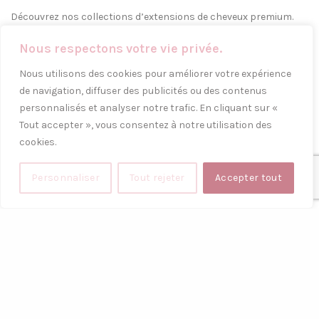
Découvrez nos collections d’extensions de cheveux premium.
Nous respectons votre vie privée.
14 rue poulet 75018, Paris
Téléphone: 01 42 62 72 88
Nous utilisons des cookies pour améliorer votre expérience
de navigation, diffuser des publicités ou des contenus
POSTS RÉCENTS
personnalisés et analyser notre trafic. En cliquant sur «
Tout accepter », vous consentez à notre utilisation des
Canicule & Chic : 3 Coiffures Anti-Chaleur Pour
cookies.
Rester Sublimée Sans Transpirer
6 août 2026
Aucun commentaire
Personnaliser
Tout rejeter
Accepter tout
Girl Math & Coiffeur : Pourquoi la Perruque
Queen Africa est l’Investissement Beauté le Plus
Rentable
30 juillet 2026
Aucun commentaire
LIENS UTILES