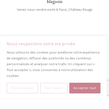
Magasin
Venez nous rendre visite à Paris, Château Rouge
Nous respectons votre vie privée.
Nous utilisons des cookies pour améliorer votre expérience
de navigation, diffuser des publicités ou des contenus
personnalisés et analyser notre trafic. En cliquant sur «
Tout accepter », vous consentez à notre utilisation des
Découvrez nos collections d’extensions de cheveux premium.
cookies.
14 rue poulet 75018, Paris
Personnaliser
Tout rejeter
Accepter tout
Téléphone: 01 42 62 72 88
POSTS RÉCENTS