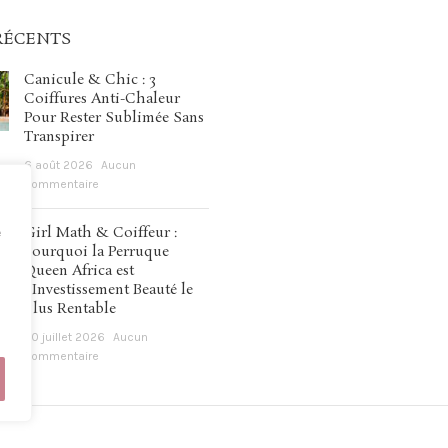
RÉCENTS
Canicule & Chic : 3
Coiffures Anti-Chaleur
Pour Rester Sublimée Sans
Transpirer
6 août 2026
Aucun
commentaire
Girl Math & Coiffeur :
e
Pourquoi la Perruque
Queen Africa est
l’Investissement Beauté le
Plus Rentable
30 juillet 2026
Aucun
commentaire