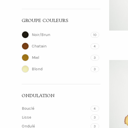
GROUPE COULEURS
Noir/Brun
10
Chatain
4
Miel
3
Blond
3
ONDULATION
Bouclé
4
Lisse
3
Ondulé
3