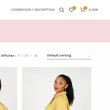
0
0
CONNEXION / INSCRIPTION
0,00
€
Afficher
9
24
36