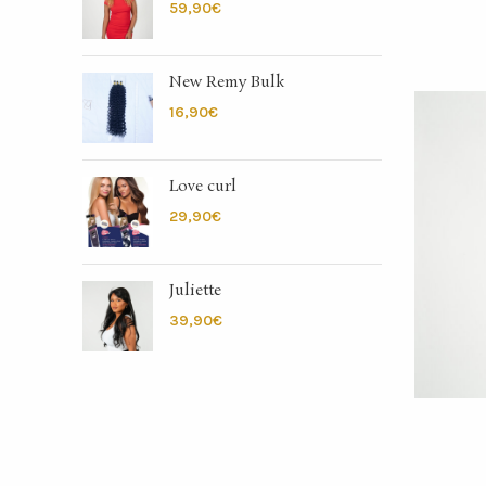
€
New Remy Bulk
€
Love curl
€
Juliette
€