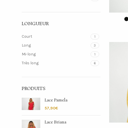
LONGUEUR
Court
1
Long
3
Mi-long
1
Très long
6
PRODUITS
Lace Pamela
€
Lace Briana