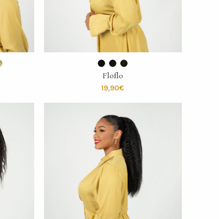
SELECT OPTIONS
Floflo
€