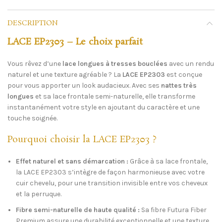
DESCRIPTION
LACE EP2303 – Le choix parfait
Vous rêvez d’une
lace longues à tresses bouclées
avec un rendu
naturel et une texture agréable ? La
LACE EP2303
est conçue
pour vous apporter un look audacieux. Avec ses
nattes très
longues
et sa lace frontale semi-naturelle, elle transforme
instantanément votre style en ajoutant du caractère et une
touche soignée.
Pourquoi choisir la LACE EP2303 ?
SKU:
N/A
Category:
Lace
Effet naturel et sans démarcation :
Grâce à sa lace frontale,
Partager
la LACE EP2303 s’intègre de façon harmonieuse avec votre
cuir chevelu, pour une transition invisible entre vos cheveux
et la perruque.
Fibre semi-naturelle de haute qualité :
Sa fibre Futura Fiber
Premium assure une durabilité exceptionnelle et une texture