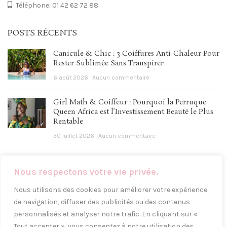
Téléphone: 01 42 62 72 88
POSTS RÉCENTS
Canicule & Chic : 3 Coiffures Anti-Chaleur Pour
Rester Sublimée Sans Transpirer
6 août 2026
Aucun commentaire
Girl Math & Coiffeur : Pourquoi la Perruque
Queen Africa est l’Investissement Beauté le Plus
Rentable
30 juillet 2026
Aucun commentaire
Nous respectons votre vie privée.
LIENS UTILES
Nous utilisons des cookies pour améliorer votre expérience
Instagram
de navigation, diffuser des publicités ou des contenus
personnalisés et analyser notre trafic. En cliquant sur «
Facebook
Tout accepter », vous consentez à notre utilisation des