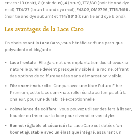
envies :
1B
(noir),
2
(noir doux),
4
(brun),
TT2/30
(noir tie and dye
Category:
Lace
miel),
TT4/27
(brun tie and dye miel),
F4302
,
OM2726
,
TT1B/N99J
Partager
(noir tie and dye auburn) et
TT4/8613
(brun tie and dye blond).
Les avantages de la Lace Caro
En choisissant la
Lace Caro
, vous bénéficiez d’une perruque
polyvalente et élégante :
Lace frontale
: Elle garantit une implantation des cheveux si
naturelle qu’elle devient presque invisible à la racine, offrant
des options de coiffure variées sans démarcation visible.
Fibre semi-naturelle
: Conçue avec une fibre Futura Fiber
Premium, cette lace semi-naturelle résiste au temps et à la
chaleur, pour une durabilité exceptionnelle.
Polyvalence de coiffure
: Vous pouvez utiliser des fers à lisser,
boucler ou friser sur la lace pour diversifier vos styles.
Bonnet réglable et sécurisé
: La Lace Caro est dotée d’un
bonnet ajustable avec un élastique intégré
, assurant un