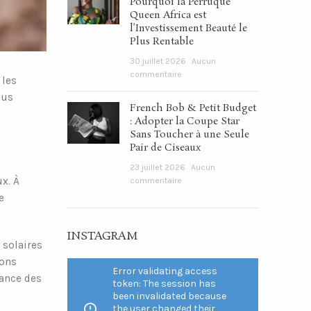
Pourquoi la Perruque
Queen Africa est
l’Investissement Beauté le
Plus Rentable
30 juillet 2026
Aucun
commentaire
 les
ous
French Bob & Petit Budget
: Adopter la Coupe Star
Sans Toucher à une Seule
Pair de Ciseaux
23 juillet 2026
Aucun
x. À
commentaire
e
INSTAGRAM
 solaires
yons
Error validating access
sance des
token: The session has
been invalidated because
the user changed their