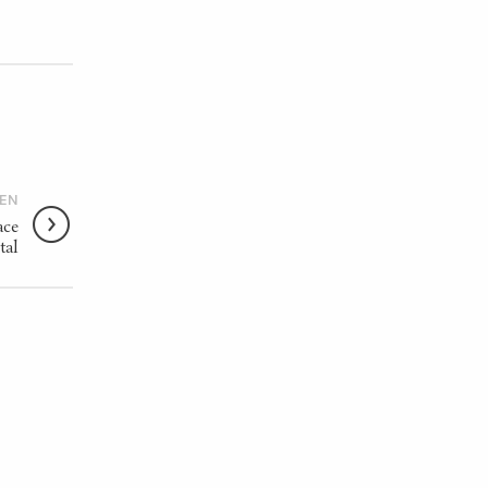
IEN
ace
tal