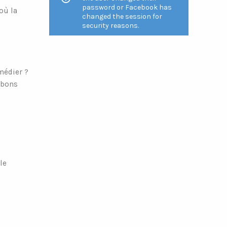
password or Facebook has
où la
changed the session for
security reasons.
médier ?
 bons
le