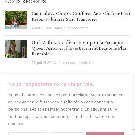
POSTS RÉCENTS
Canicule & Chic : 3 Coiffures Anti-Chaleur Pour
Rester Sublimée Sans Transpirer
6 août 2026
Aucun commentaire
Girl Math & Coiffeur : Pourquoi la Perruque
Queen Africa est l’Investissement Beauté le Plus
Rentable
30 juillet 2026
Aucun commentaire
Nous respectons votre vie privée.
LIENS UTILES
Nous utilisons des cookies pour améliorer votre expérience
Instagram
de navigation, diffuser des publicités ou des contenus
personnalisés et analyser notre trafic. En cliquant sur «
Facebook
Tout accepter », vous consentez à notre utilisation des
Mentions légales
cookies.